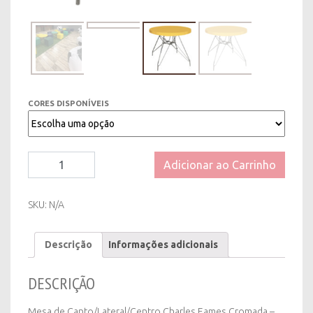
CORES DISPONÍVEIS
Mesa
Adicionar ao Carrinho
de
Canto/Lateral/Centro
Charles
SKU:
N/A
Eames
Cromada
Descrição
Informações adicionais
-
Diversas
Cores
DESCRIÇÃO
quantity
Mesa de Canto/Lateral/Centro Charles Eames Cromada –