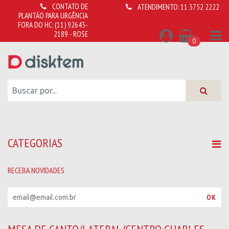
CONTATO DE
ATENDIMENTO:
11 3752 2222
PLANTÃO PARA URGÊNCIA
FORA DO HC:
(11) 92643-
2189 - ROSE
0
CATEGORIAS
RECEBA NOVIDADES
R
OK
e
c
e