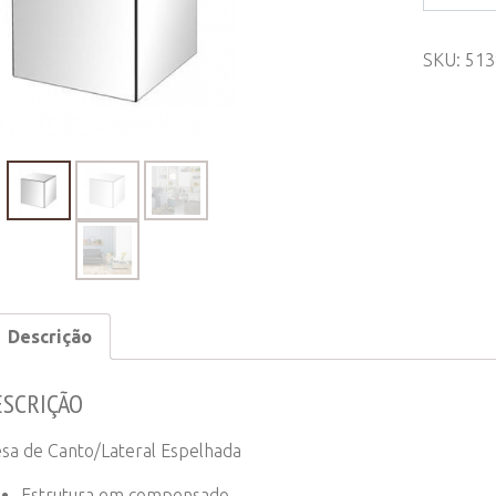
de
Canto/La
SKU:
513
Espelhad
quantity
Descrição
ESCRIÇÃO
sa de Canto/Lateral Espelhada
Estrutura em compensado