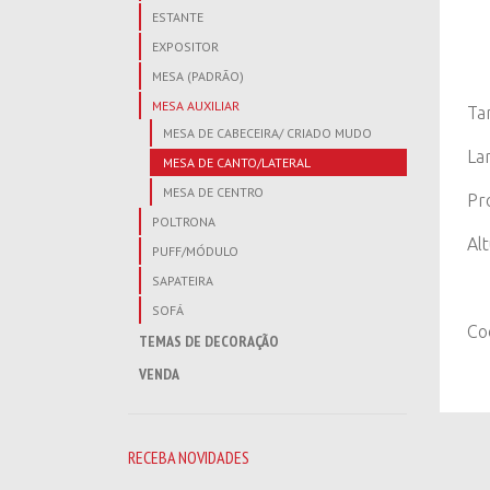
ESTANTE
EXPOSITOR
MESA (PADRÃO)
MESA AUXILIAR
Ta
MESA DE CABECEIRA/ CRIADO MUDO
La
MESA DE CANTO/LATERAL
MESA DE CENTRO
Pr
POLTRONA
Al
PUFF/MÓDULO
SAPATEIRA
SOFÁ
Co
TEMAS DE DECORAÇÃO
VENDA
RECEBA NOVIDADES