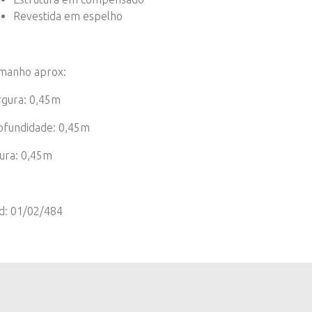
Revestida em espelho
manho aprox:
rgura: 0,45m
ofundidade: 0,45m
tura: 0,45m
d: 01/02/484