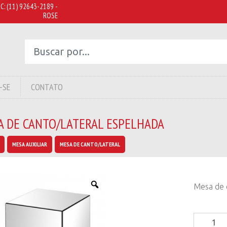
C:
(11) 92643-2189 -
ROSE
-SE
CONTATO
A DE CANTO/LATERAL ESPELHADA
MESA AUXILIAR
MESA DE CANTO/LATERAL
Mesa de 
Mesa