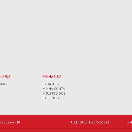
UCIONAL
MINHA LOJA
OMOS
CADASTRO
MINHA CONTA
MEUS PEDIDOS
CARRINHO
O - 05534–010
TELEFONE:
(11) 3752-2222
E-M