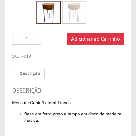
Mesa
Adicionar ao Carrinho
de
Canto/Lateral
Tronco
SKU:
4019
quantity
Descrição
DESCRIÇÃO
Mesa de Canto/Lateral Tronco
Base em ferro preto e tampo em disco de madeira
maciça.