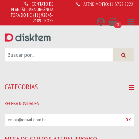
CONTATO DE
ATENDIMENTO:
11 3752 2222
PLANTÃO PARA URGÊNCIA
FORA DO HC:
(11) 92643-
2189 - ROSE
0
CATEGORIAS
RECEBA NOVIDADES
R
OK
e
c
e