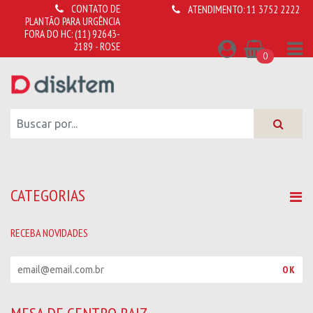
CONTATO DE
ATENDIMENTO:
11 3752 2222
PLANTÃO PARA URGÊNCIA
FORA DO HC:
(11) 92643-
2189 - ROSE
0
CATEGORIAS
RECEBA NOVIDADES
R
OK
e
c
e