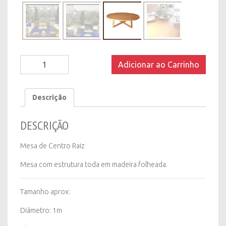
Mesa
Adicionar ao Carrinho
de
Centro
Raiz
Descrição
quantity
DESCRIÇÃO
Mesa de Centro Raiz
Mesa com estrutura toda em madeira folheada.
Tamanho aprox:
Diâmetro: 1m