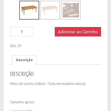
Mesa
Adicionar ao Carrinho
de
Centro
Solbut
SKU:
29
-
Natural
Descrição
quantity
DESCRIÇÃO
Mesa de centro Solbut – Toda em madeira natural.
Tamanho aprox: