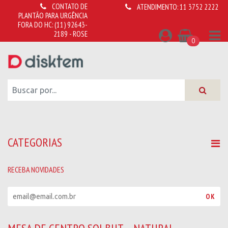
CONTATO DE
ATENDIMENTO:
11 3752 2222
PLANTÃO PARA URGÊNCIA
FORA DO HC:
(11) 92643-
2189 - ROSE
0
CATEGORIAS
RECEBA NOVIDADES
R
OK
e
c
e