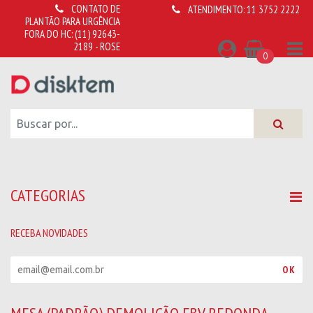
CONTATO DE
ATENDIMENTO:
11 3752 2222
PLANTÃO PARA URGÊNCIA
FORA DO HC:
(11) 92643-
2189 - ROSE
0
CATEGORIAS
RECEBA NOVIDADES
R
OK
e
c
e