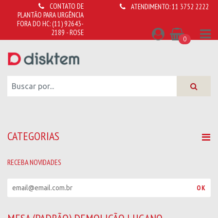
CONTATO DE
ATENDIMENTO:
11 3752 2222
PLANTÃO PARA URGÊNCIA
FORA DO HC:
(11) 92643-
2189 - ROSE
0
CATEGORIAS
RECEBA NOVIDADES
R
OK
e
c
e