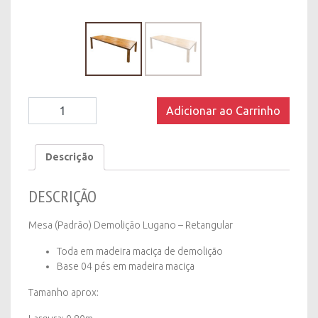
Mesa
Adicionar ao Carrinho
(Padrão)
Demolição
Lugano
Descrição
-
Retangular
DESCRIÇÃO
-
2m
quantity
Mesa (Padrão) Demolição Lugano – Retangular
Toda em madeira maciça de demolição
Base 04 pés em madeira maciça
Tamanho aprox: