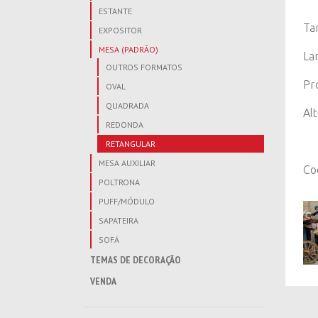
ESTANTE
Ta
EXPOSITOR
MESA (PADRÃO)
La
OUTROS FORMATOS
Pr
OVAL
QUADRADA
Al
REDONDA
RETANGULAR
MESA AUXILIAR
Co
POLTRONA
PUFF/MÓDULO
SAPATEIRA
SOFÁ
TEMAS DE DECORAÇÃO
VENDA