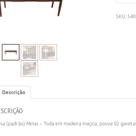
(padrão)
Minas
SKU:
540
-
Retangul
quantity
Descrição
ESCRIÇÃO
sa (padrão) Minas – Toda em madeira maçica, possui 02 gaveta