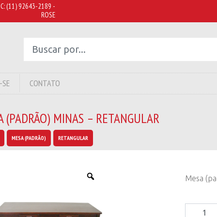
C:
(11) 92643-2189 -
ROSE
-SE
CONTATO
A (PADRÃO) MINAS – RETANGULAR
MESA (PADRÃO)
RETANGULAR
Mesa (pa
Mesa