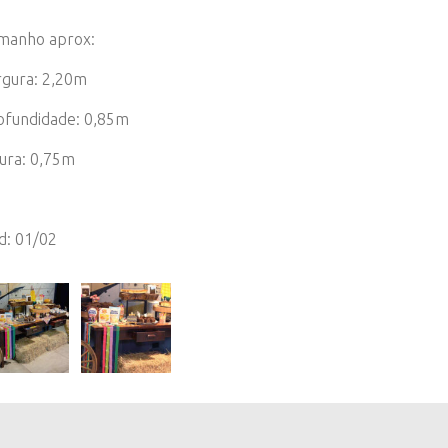
manho aprox:
rgura: 2,20m
ofundidade: 0,85m
tura: 0,75m
d: 01/02