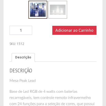
Mesa
Adicionar ao Carrinho
Peak
Lead
quantity
SKU:
1512
Descrição
DESCRIÇÃO
Mesa Peak Lead
Base de Led RGB de 4 watts com baterias
recarregáveis, tem controle remoto infravermelho
com 24 funções para a seleção de cores, que possui