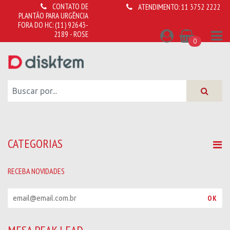
CONTATO DE
ATENDIMENTO:
11 3752 2222
PLANTÃO PARA URGÊNCIA
FORA DO HC:
(11) 92643-
2189 - ROSE
0
CATEGORIAS
RECEBA NOVIDADES
R
OK
e
c
e