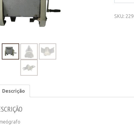
quantity
SKU:
229
Descrição
ESCRIÇÃO
meógrafo