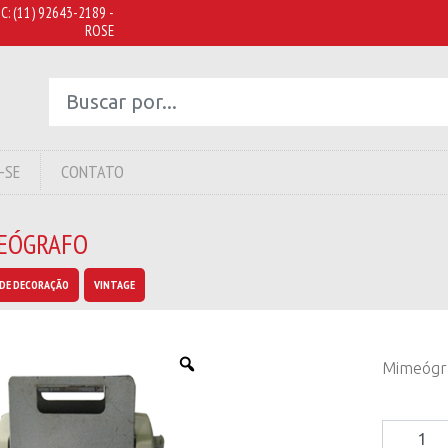
C:
(11) 92643-2189 -
ROSE
-SE
CONTATO
EÓGRAFO
DE DECORAÇÃO
VINTAGE
Mimeógr
Mimeógr