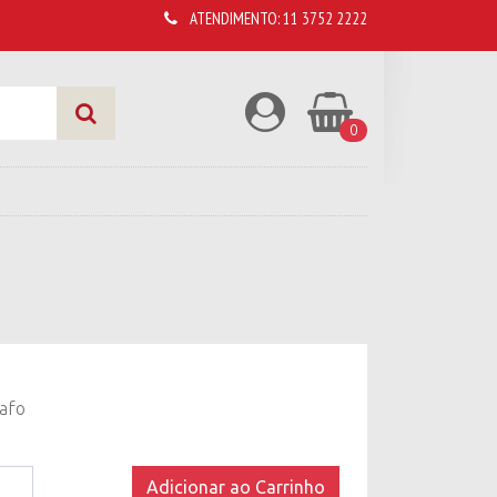
ATENDIMENTO:
11 3752 2222
0
afo
afo
Adicionar ao Carrinho