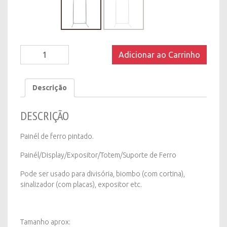
Painél
Adicionar ao Carrinho
Expositor
de
Ferro
Descrição
-
Branco
DESCRIÇÃO
quantity
Painél de ferro pintado.
Painél/Display/Expositor/Totem/Suporte de Ferro
Pode ser usado para divisória, biombo (com cortina),
sinalizador (com placas), expositor etc.
Tamanho aprox: