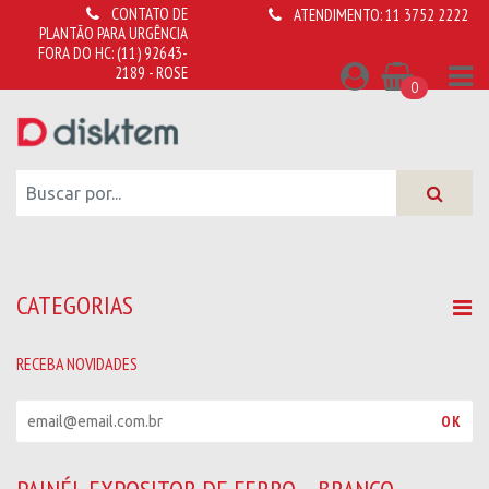
CONTATO DE
ATENDIMENTO:
11 3752 2222
PLANTÃO PARA URGÊNCIA
FORA DO HC:
(11) 92643-
2189 - ROSE
0
CATEGORIAS
RECEBA NOVIDADES
R
OK
e
c
e