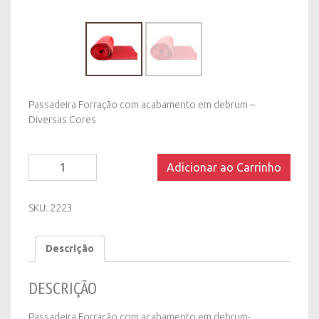
Passadeira Forração com acabamento em debrum –
Diversas Cores
Tapete/Passadeira
Adicionar ao Carrinho
Retangular
Forração
com
SKU:
2223
Acabamento
-
Descrição
Diversas
Cores
quantity
DESCRIÇÃO
Passadeira Forração com acabamento em debrum-