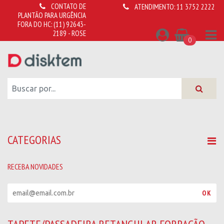
CONTATO DE
ATENDIMENTO:
11 3752 2222
PLANTÃO PARA URGÊNCIA
FORA DO HC:
(11) 92643-
2189 - ROSE
0
CATEGORIAS
RECEBA NOVIDADES
R
OK
e
c
e