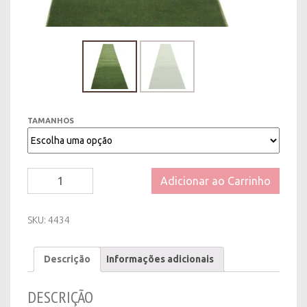
TAMANHOS
Tapete/Passadeira
Adicionar ao Carrinho
Retangular
Forração
com
SKU:
4434
acabamento
-
Descrição
Informações adicionais
Verde
-
Diversos
DESCRIÇÃO
Tamanhos