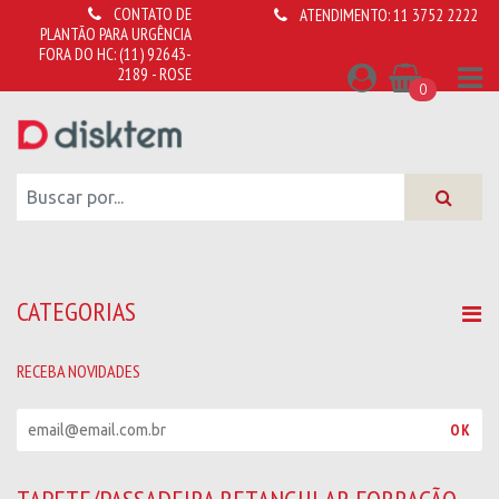
CONTATO DE
ATENDIMENTO:
11 3752 2222
PLANTÃO PARA URGÊNCIA
FORA DO HC:
(11) 92643-
2189 - ROSE
0
CATEGORIAS
RECEBA NOVIDADES
R
OK
e
c
e