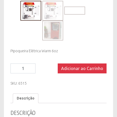
Pipoqueira Elétrica Warm 6oz
Pipoqueira
Adicionar ao Carrinho
Elétrica
Warm
6oz
SKU:
6515
quantity
Descrição
DESCRIÇÃO