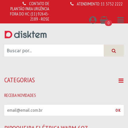
CONTATO DE
ATENDIMENTO:
11 3752 2222
PLANTÃO PARA URGÊNCIA
FORA DO HC:
(11) 92643-
2189 - ROSE
0
CATEGORIAS
RECEBA NOVIDADES
R
OK
e
c
e