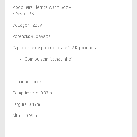
Pipoqueira Elétrica Warm 6oz –
* Peso: 18Kg
Voltagem: 220v
Potência: 900 Watts
Capacidade de produção: até 2,2 Kg por hora
Com ou sem “telhadinho”
Tamanho aprox:
Comprimento: 0,33m
Largura: 0,49m
Altura: 0,59m