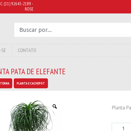
C:
(11) 92643-2189 -
ROSE
-SE
CONTATO
NTA PATA DE ELEFANTE
XTERNA
PLANTA E CACHEPOT
Planta Pa
Planta