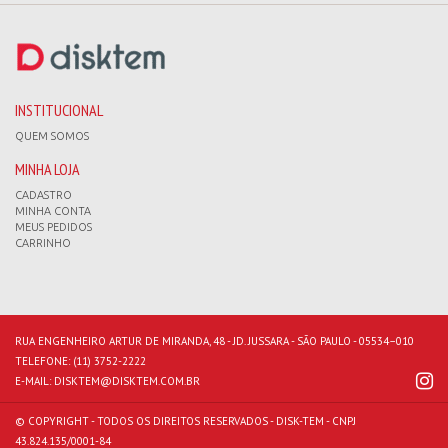
INSTITUCIONAL
QUEM SOMOS
MINHA LOJA
CADASTRO
MINHA CONTA
MEUS PEDIDOS
CARRINHO
RUA ENGENHEIRO ARTUR DE MIRANDA, 48 - JD. JUSSARA - SÃO PAULO - 05534–010
TELEFONE:
(11) 3752-2222
E-MAIL:
DISKTEM@DISKTEM.COM.BR
© COPYRIGHT - TODOS OS DIREITOS RESERVADOS - DISK-TEM - CNPJ
43.824.135/0001-84