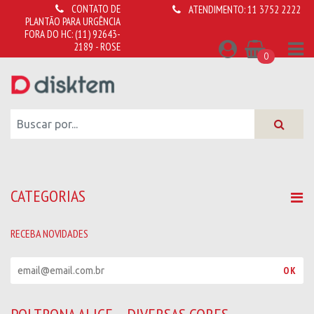
CONTATO DE
ATENDIMENTO:
11 3752 2222
PLANTÃO PARA URGÊNCIA
FORA DO HC:
(11) 92643-
2189 - ROSE
0
CATEGORIAS
RECEBA NOVIDADES
R
OK
e
c
e