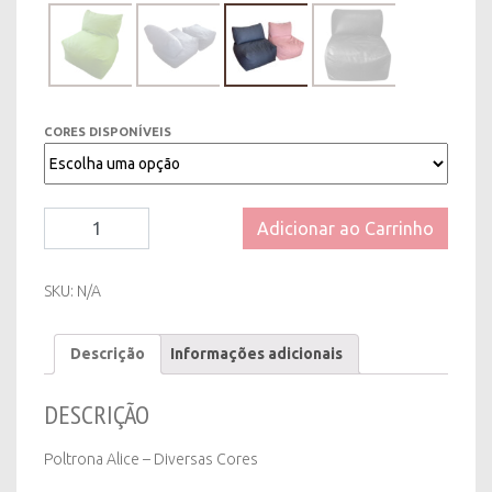
CORES DISPONÍVEIS
Poltrona
Adicionar ao Carrinho
Alice
-
Diversas
SKU:
N/A
Cores
quantity
Descrição
Informações adicionais
DESCRIÇÃO
Poltrona Alice – Diversas Cores