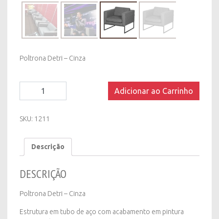
Poltrona Detri – Cinza
Poltrona
Adicionar ao Carrinho
Detri
-
Cinza
SKU:
1211
quantity
Descrição
DESCRIÇÃO
Poltrona Detri – Cinza
Estrutura em tubo de aço com acabamento em pintura