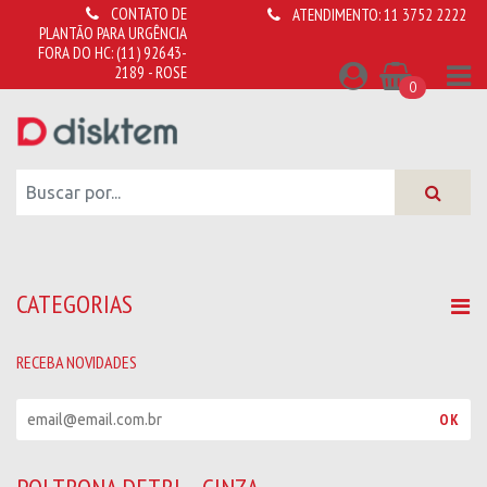
CONTATO DE
ATENDIMENTO:
11 3752 2222
PLANTÃO PARA URGÊNCIA
FORA DO HC:
(11) 92643-
2189 - ROSE
0
CATEGORIAS
RECEBA NOVIDADES
R
OK
e
c
e