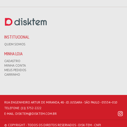
INSTITUCIONAL
QUEM SOMOS
MINHA LOJA
CADASTRO
MINHA CONTA
MEUS PEDIDOS
CARRINHO
RUA ENGENHEIRO ARTUR DE MIRANDA, 48 - JD. JUSSARA - SÃO PAULO - 05534–010
TELEFONE:
(11) 3752-2222
E-MAIL:
DISKTEM@DISKTEM.COM.BR
© COPYRIGHT - TODOS OS DIREITOS RESERVADOS - DISK-TEM - CNPJ