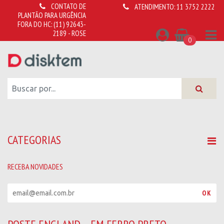
CONTATO DE
ATENDIMENTO:
11 3752 2222
PLANTÃO PARA URGÊNCIA
FORA DO HC:
(11) 92643-
2189 - ROSE
0
CATEGORIAS
RECEBA NOVIDADES
R
OK
e
c
e