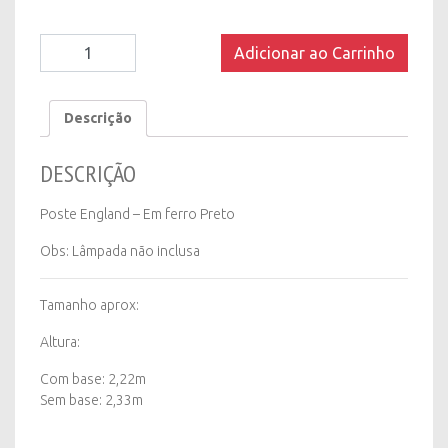
Poste
Adicionar ao Carrinho
England
-
Em
Descrição
ferro
Preto
DESCRIÇÃO
quantity
Poste England – Em ferro Preto
Obs: Lâmpada não inclusa
Tamanho aprox:
Altura:
Com base: 2,22m
Sem base: 2,33m