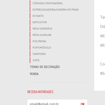
CÔMODA/ PENTEADEIRA
ESPREGUIÇADEIRA/CADEIRA DE PRAIA
ESTANTE
Ta
EXPOSITOR
Di
MESA (PADRÃO)
MESA AUXILIAR
Alt
POLTRONA
Al
PUFF/MÓDULO
SAPATEIRA
SOFÁ
Co
TEMAS DE DECORAÇÃO
#b
VENDA
RECEBA NOVIDADES
R
OK