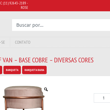
C:
(11) 92643-2189 -
ROSE
-SE
CONTATO
 VAN – BASE COBRE – DIVERSAS CORES
BANQUETA
BANQUETA BAIXA
Puff
Van
–