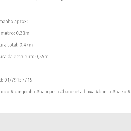
manho aprox:
âmetro: 0,38m
ura total: 0,47m
tura da estrutura: 0,35m
d: 01/79157715
anco #banquinho #banqueta #banqueta baixa #banco #baixo 