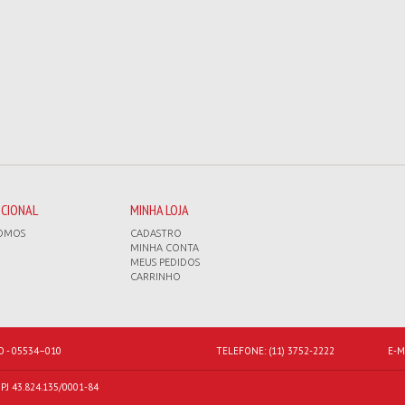
UCIONAL
MINHA LOJA
OMOS
CADASTRO
MINHA CONTA
MEUS PEDIDOS
CARRINHO
O - 05534–010
TELEFONE:
(11) 3752-2222
E-M
J 43.824.135/0001-84