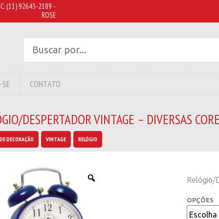
C:
(11) 92643-2189 -
ROSE
-SE
CONTATO
ÓGIO/DESPERTADOR VINTAGE – DIVERSAS COR
DE DECORAÇÃO
VINTAGE
RELÓGIO
Relógio/
OPÇÕES