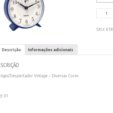
Relógio/
Vintage
-
SKU:
618
Diversas
Cores
quantity
Descrição
Informações adicionais
ESCRIÇÃO
lógio/Despertador Vintage – Diversas Cores
d: 01