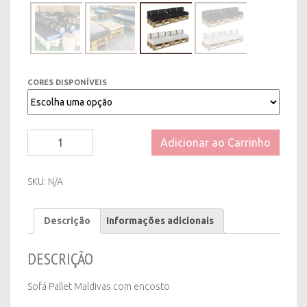
CORES DISPONÍVEIS
Sofá
Adicionar ao Carrinho
Pallet
Maldivas
com
SKU:
N/A
encosto
quantity
Descrição
Informações adicionais
DESCRIÇÃO
Sofá Pallet Maldivas com encosto