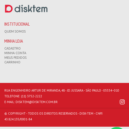
INSTITUCIONAL
QUEM SOMOS
MINHA LOJA
CADASTRO
MINHA CONTA
MEUS PEDIDOS
CARRINHO
RUA ENGENHEIRO ARTUR DE MIRANDA, 48 - JD. JUSSARA - SÃO PAULO - 05534–010
TELEFONE:
(11) 3752-2222
E-MAIL:
DISKTEM@DISKTEM.COM.BR
© COPYRIGHT - TODOS OS DIREITOS RESERVADOS - DISK-TEM - CNPJ
43.824.135/0001-84