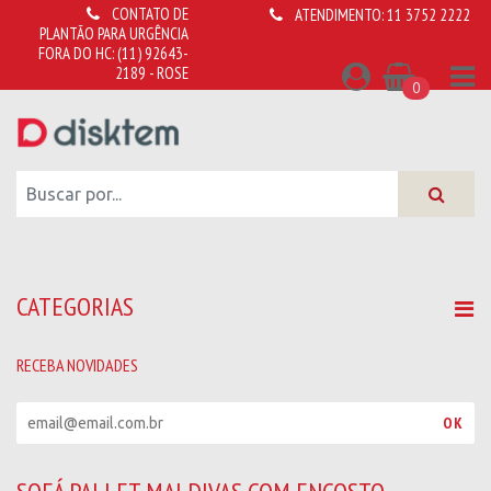
CONTATO DE
ATENDIMENTO:
11 3752 2222
PLANTÃO PARA URGÊNCIA
FORA DO HC:
(11) 92643-
2189 - ROSE
0
CATEGORIAS
RECEBA NOVIDADES
R
OK
e
c
e