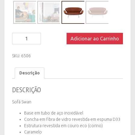
Sofá
Adicionar ao Carrinho
Swan
-
Caramelo
SKU:
6506
quantity
Descrição
DESCRIÇÃO
Sofá Swan
Base em tubo de aço inoxidável
Concha em fibra de vidro revestida em espuma D33
Estrutura revestida em couro eco (corino)
Caramelo