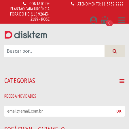
CONTATO DE
ATENDIMENTO:
11 3752 2222
PLANTÃO PARA URGÊNCIA
FORA DO HC:
(11) 92643-
2189 - ROSE
0
CATEGORIAS
RECEBA NOVIDADES
R
OK
e
c
e