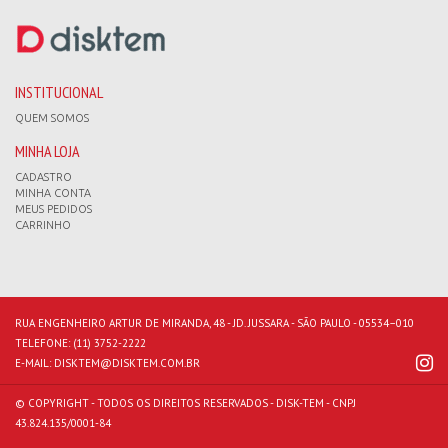
INSTITUCIONAL
QUEM SOMOS
MINHA LOJA
CADASTRO
MINHA CONTA
MEUS PEDIDOS
CARRINHO
RUA ENGENHEIRO ARTUR DE MIRANDA, 48 - JD. JUSSARA - SÃO PAULO - 05534–010
TELEFONE:
(11) 3752-2222
E-MAIL:
DISKTEM@DISKTEM.COM.BR
© COPYRIGHT - TODOS OS DIREITOS RESERVADOS - DISK-TEM - CNPJ
43.824.135/0001-84