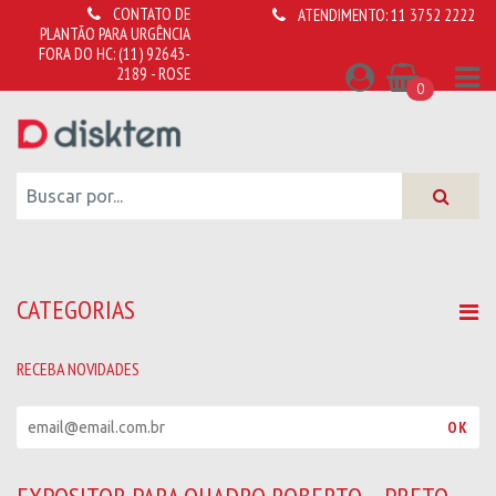
CONTATO DE
ATENDIMENTO:
11 3752 2222
PLANTÃO PARA URGÊNCIA
FORA DO HC:
(11) 92643-
2189 - ROSE
0
CATEGORIAS
RECEBA NOVIDADES
R
OK
e
c
e