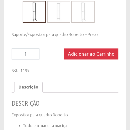
Suporte/Expositor para quadro Roberto – Preto
Expositor
Adicionar ao Carrinho
para
Quadro
Roberto
SKU:
1199
-
Preto
Descrição
quantity
DESCRIÇÃO
Expositor para quadro Roberto
Todo em madeira maciça