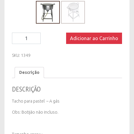
Tacho
Adicionar ao Carrinho
para
pastel
-
SKU:
1349
A
gás
Descrição
quantity
DESCRIÇÃO
Tacho para pastel – A gás
Obs: Botijão não incluso.