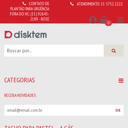
CONTATO DE
ATENDIMENTO:
11 3752 2222
PLANTÃO PARA URGÊNCIA
FORA DO HC:
(11) 92643-
2189 - ROSE
0
CATEGORIAS
RECEBA NOVIDADES
R
OK
e
c
e