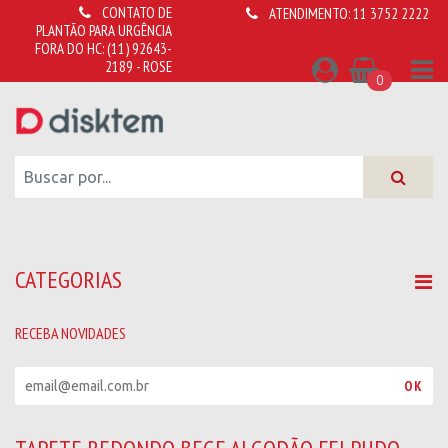
CONTATO DE
ATENDIMENTO:
11 3752 2222
PLANTÃO PARA URGÊNCIA
FORA DO HC:
(11) 92643-
2189 - ROSE
0
CATEGORIAS
RECEBA NOVIDADES
R
OK
e
c
e