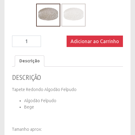
Tapete
Adicionar ao Carrinho
Redondo
Bege
Algodão
Descrição
Felpudo
-
DESCRIÇÃO
1,50m
de
diâm
Tapete Redondo Algodão Felpudo
quantity
Algodão Felpudo
Bege
Tamanho aprox: