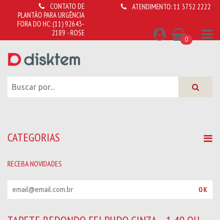
CONTATO DE
ATENDIMENTO:
11 3752 2222
PLANTÃO PARA URGÊNCIA
FORA DO HC:
(11) 92643-
2189 - ROSE
0
CATEGORIAS
RECEBA NOVIDADES
R
OK
e
c
e