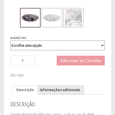
DIÂMETRO
Tapete
Adicionar ao Carrinho
Redondo
Felpudo
Cinza
SKU:
N/A
-
1,40
Descrição
Informações adicionais
ou
2m
de
DESCRIÇÃO
diâm
quantity
Tapete Redondo Felpudo Cinza – 1,40 ou 2m de diâm