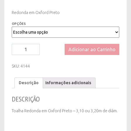
Redonda em Oxford Preto
OPÇÕES
Toalha
Adicionar ao Carrinho
Redonda
em
Oxford
SKU:
4144
Preto
quantity
Descrição
Informações adicionais
DESCRIÇÃO
Toalha Redonda em Oxford Preto – 3,10 ou 3,20m de diâm.