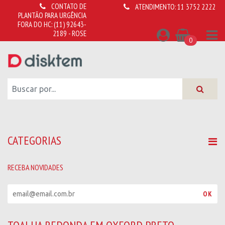
CONTATO DE
ATENDIMENTO:
11 3752 2222
PLANTÃO PARA URGÊNCIA
FORA DO HC:
(11) 92643-
2189 - ROSE
0
CATEGORIAS
RECEBA NOVIDADES
R
OK
e
c
e