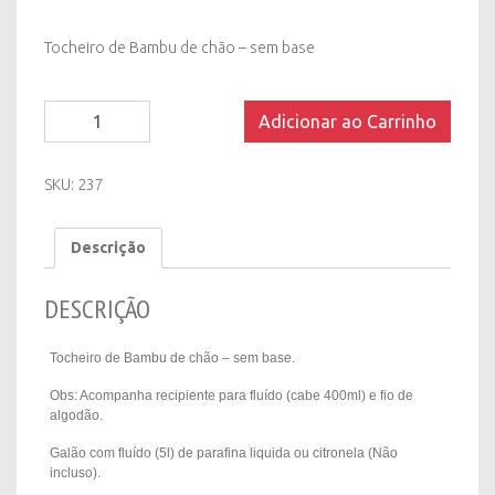
Tocheiro de Bambu de chão – sem base
Tocheiro
Adicionar ao Carrinho
de
Bambu
de
SKU:
237
Chão
-
Descrição
sem
Base
quantity
DESCRIÇÃO
Tocheiro de Bambu de chão – sem base.
Obs: Acompanha recipiente para fluído (cabe 400ml) e fio de
algodão.
Galão com fluído (5l) de parafina liquida ou citronela (Não
incluso).