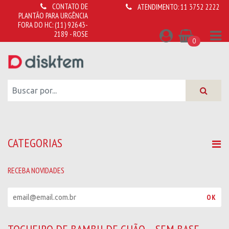
CONTATO DE
ATENDIMENTO:
11 3752 2222
PLANTÃO PARA URGÊNCIA
FORA DO HC:
(11) 92643-
2189 - ROSE
0
CATEGORIAS
RECEBA NOVIDADES
R
OK
e
c
e