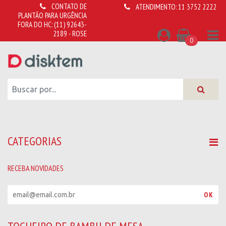
CONTATO DE
ATENDIMENTO:
11 3752 2222
PLANTÃO PARA URGÊNCIA
FORA DO HC:
(11) 92643-
2189 - ROSE
0
CATEGORIAS
RECEBA NOVIDADES
R
OK
e
c
e