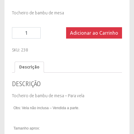
Tocheiro de bambu de mesa
Tocheiro
Adicionar ao Carrinho
de
Bambu
de
SKU:
238
Mesa
quantity
Descrição
DESCRIÇÃO
Tocheiro de bambu de mesa – Para vela
Obs: Vela não inclusa – Vendida a parte.
Tamanho aprox: