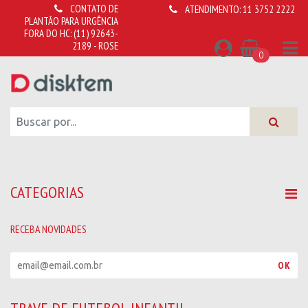
CONTATO DE
ATENDIMENTO:
11 3752 2222
PLANTÃO PARA URGÊNCIA
FORA DO HC:
(11) 92643-
2189 - ROSE
0
CATEGORIAS
RECEBA NOVIDADES
R
OK
e
c
e