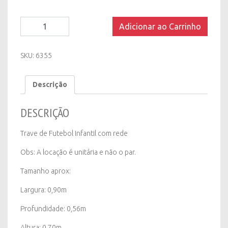
Trave
Adicionar ao Carrinho
de
Futebol
Infantil
SKU:
6355
quantity
Descrição
DESCRIÇÃO
Trave de Futebol Infantil com rede
Obs: A locação é unitária e não o par.
Tamanho aprox:
Largura: 0,90m
Profundidade: 0,56m
Altura: 0,70m