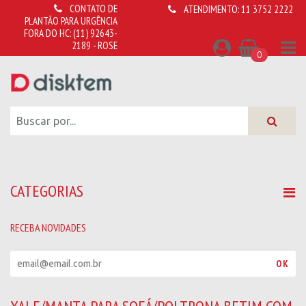
CONTATO DE
ATENDIMENTO:
11 3752 2222
PLANTÃO PARA URGÊNCIA
FORA DO HC:
(11) 92643-
2189 - ROSE
0
CATEGORIAS
RECEBA NOVIDADES
R
OK
e
c
e