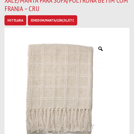
XALE/MANTA PARA SOFÁ/POLTRONA BETIM COM
b
FRANJA – CRU
a
n
o
HOTELARIA
EDREDOM/MANTA/LENÇOL/ETC
v
i
d
a
d
e
s
*