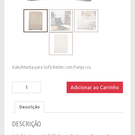
Xale/Manta para Sofá Betim com franja cru
Xale/Manta
Adicionar ao Carrinho
para
Sofá/Poltrona
Betim
Descrição
com
Franja
DESCRIÇÃO
-
Cru