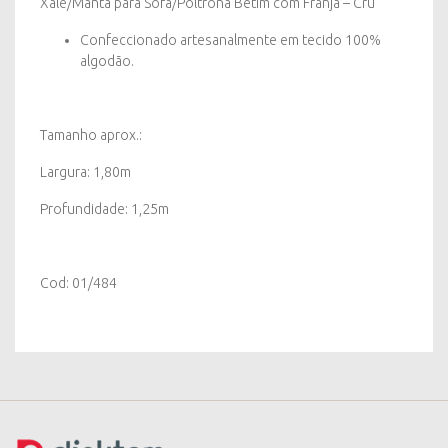
quantity
Xale/Manta para Sofá/Poltrona Betim com Franja – Cru
Confeccionado artesanalmente em tecido 100%
algodão.
Tamanho aprox.:
Largura: 1,80m
Profundidade: 1,25m
Cod: 01/484