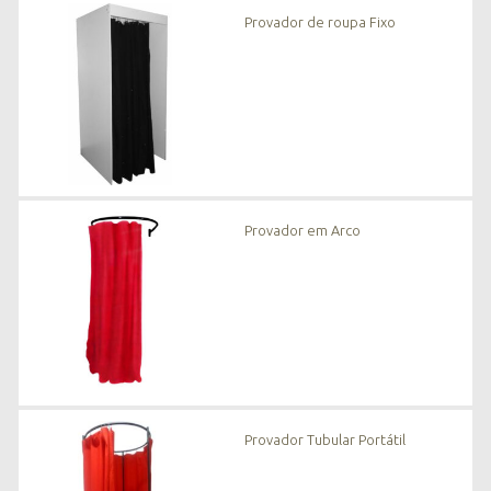
n
Provador de roupa Fixo
o
v
i
d
a
d
e
s
*
Provador em Arco
Provador Tubular Portátil