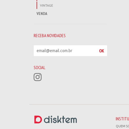
VINTAGE
VENDA
RECEBA NOVIDADES
R
OK
e
c
e
SOCIAL
b
a
n
o
v
i
d
a
d
INSTIT
e
QUEM S
s