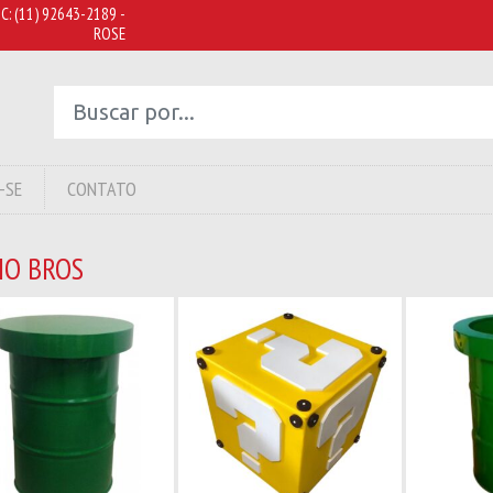
C:
(11) 92643-2189 -
ROSE
-SE
CONTATO
IO BROS