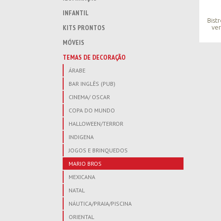
INFANTIL
Bist
KITS PRONTOS
ver
MÓVEIS
TEMAS DE DECORAÇÃO
ÁRABE
BAR INGLÊS (PUB)
CINEMA/ OSCAR
COPA DO MUNDO
HALLOWEEN/TERROR
INDIGENA
JOGOS E BRINQUEDOS
MARIO BROS
MEXICANA
NATAL
NÁUTICA/PRAIA/PISCINA
ORIENTAL