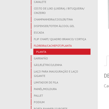
CAVALETE
CESTO DE LIXO (LIXEIRA) / BITUQUEIRA/
CINZEIRO
CHAMPANHEIRA/COOLER/TINA
DISPENSER/TOTEM ÁLCOOL GEL
ESCADA
FLIP CHART/ QUADRO BRANCO/ CORTIÇA
FLOREIRA/CACHEPOT/PLANTA
PLANTA
GARRAFÃO
GÁS/ELÉTRICO/LENHA
LAÇO PARA INAUGURAÇÃO E LAÇO
D
GIGANTE
LIMITADOR DE FILA
Ca
PAINÉL/MOLDURA
PALLET
PODIUM
PORTA BANNER/ SUPORTE