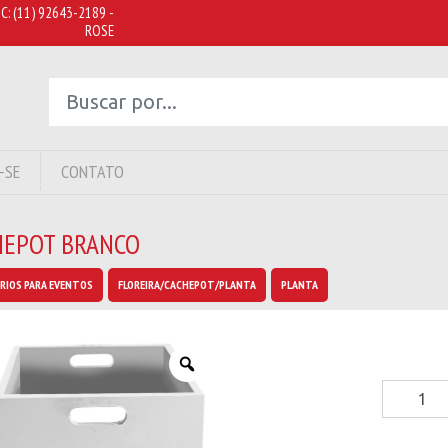
C:
(11) 92643-2189 -
ROSE
-SE
CONTATO
HEPOT BRANCO
RIOS PARA EVENTOS
FLOREIRA/CACHEPOT/PLANTA
PLANTA
Cachepot
quantity