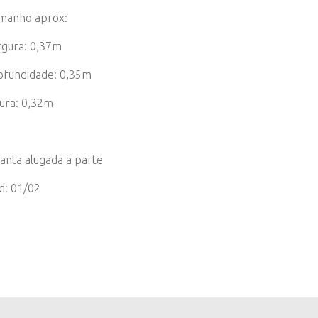
manho aprox:
rgura: 0,37m
ofundidade: 0,35m
tura: 0,32m
lanta alugada a parte
d: 01/02