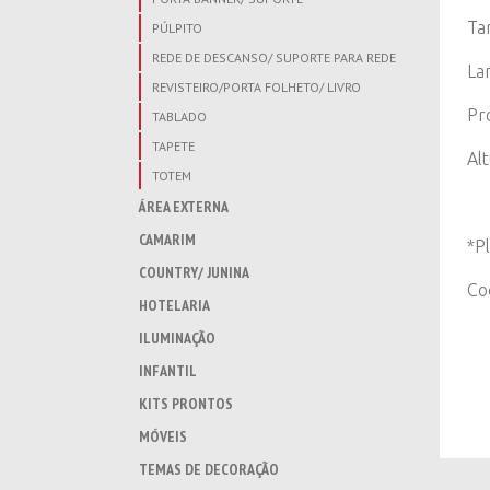
Ta
PÚLPITO
REDE DE DESCANSO/ SUPORTE PARA REDE
La
REVISTEIRO/PORTA FOLHETO/ LIVRO
Pr
TABLADO
TAPETE
Al
TOTEM
ÁREA EXTERNA
CAMARIM
*P
COUNTRY/ JUNINA
Co
HOTELARIA
ILUMINAÇÃO
INFANTIL
KITS PRONTOS
MÓVEIS
TEMAS DE DECORAÇÃO