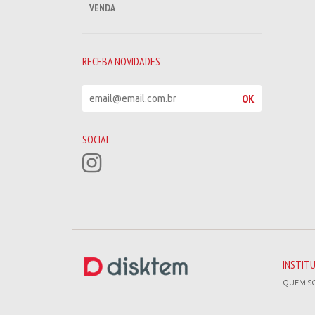
VENDA
RECEBA NOVIDADES
R
OK
e
c
e
SOCIAL
b
a
n
o
v
i
d
a
d
INSTIT
e
QUEM S
s
*