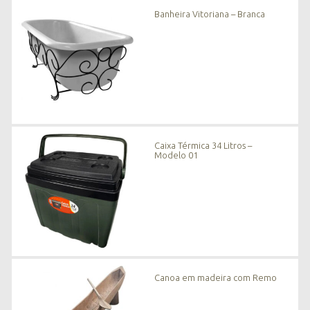
n
Banheira Vitoriana – Branca
o
v
i
d
a
d
e
s
*
Caixa Térmica 34 Litros –
Modelo 01
Canoa em madeira com Remo