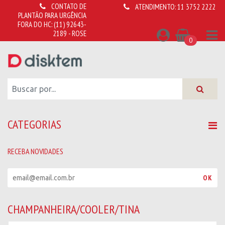
CONTATO DE
ATENDIMENTO:
11 3752 2222
PLANTÃO PARA URGÊNCIA
FORA DO HC:
(11) 92643-
2189 - ROSE
0
CATEGORIAS
RECEBA NOVIDADES
R
OK
e
c
e
CHAMPANHEIRA/COOLER/TINA
b
a