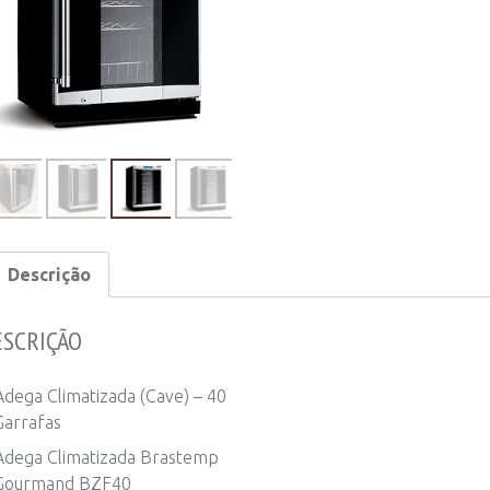
-
40
Garrafas
quantity
Descrição
ESCRIÇÃO
Adega Climatizada (Cave) – 40
Garrafas
Adega Climatizada
Brastemp
Gourmand
BZF40