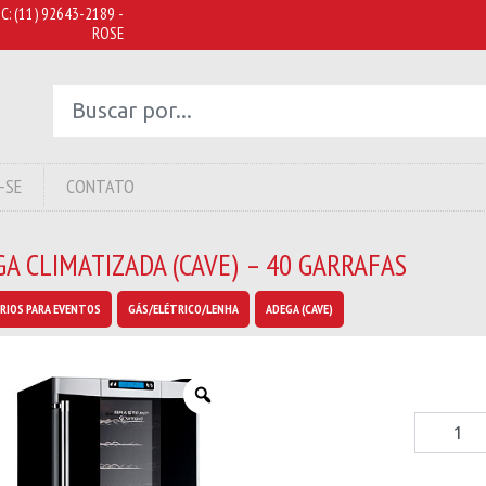
C:
(11) 92643-2189 -
ROSE
-SE
CONTATO
A CLIMATIZADA (CAVE) – 40 GARRAFAS
RIOS PARA EVENTOS
GÁS/ELÉTRICO/LENHA
ADEGA (CAVE)
Adega
Climatiza
(Cave)