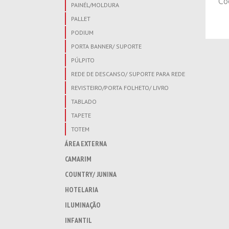
Co
PAINÉL/MOLDURA
PALLET
PODIUM
PORTA BANNER/ SUPORTE
PÚLPITO
REDE DE DESCANSO/ SUPORTE PARA REDE
REVISTEIRO/PORTA FOLHETO/ LIVRO
TABLADO
TAPETE
TOTEM
ÁREA EXTERNA
CAMARIM
COUNTRY/ JUNINA
HOTELARIA
ILUMINAÇÃO
INFANTIL