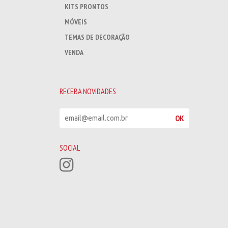
KITS PRONTOS
MÓVEIS
TEMAS DE DECORAÇÃO
VENDA
RECEBA NOVIDADES
R
OK
e
c
e
SOCIAL
b
a
n
o
v
i
d
a