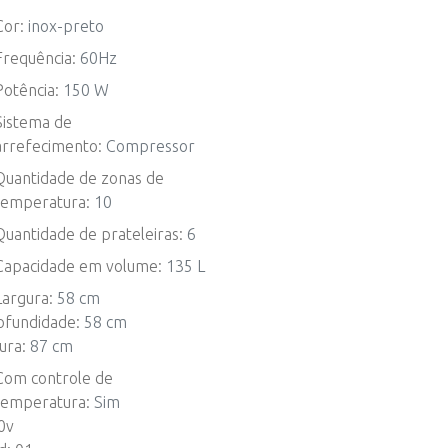
Cor:
inox-preto
Frequência:
60Hz
Potência:
150 W
Sistema de
arrefecimento:
Compressor
Quantidade de zonas de
temperatura:
10
Quantidade de prateleiras:
6
Capacidade em volume:
135 L
Largura:
58 cm
ofundidade:
58 cm
ura:
87 cm
Com controle de
temperatura:
Sim
0v