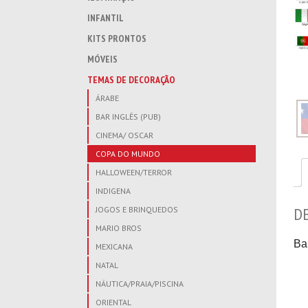
INFANTIL
KITS PRONTOS
MÓVEIS
TEMAS DE DECORAÇÃO
ÁRABE
BAR INGLÊS (PUB)
CINEMA/ OSCAR
COPA DO MUNDO
HALLOWEEN/TERROR
INDIGENA
D
JOGOS E BRINQUEDOS
MARIO BROS
Ba
MEXICANA
NATAL
NÁUTICA/PRAIA/PISCINA
ORIENTAL