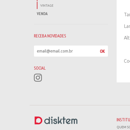
VINTAGE
VENDA
Ta
La
RECEBA NOVIDADES
Al
R
OK
e
c
Co
e
SOCIAL
b
a
n
o
v
i
d
a
d
INSTIT
e
QUEM S
s