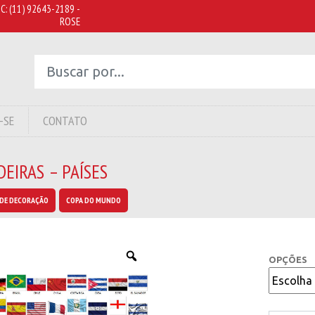
C:
(11) 92643-2189 -
ROSE
-SE
CONTATO
EIRAS – PAÍSES
DE DECORAÇÃO
COPA DO MUNDO
OPÇÕES