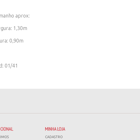
manho aprox:
rgura: 1,30m
tura: 0,90m
d: 01/41
UCIONAL
MINHA LOJA
OMOS
CADASTRO