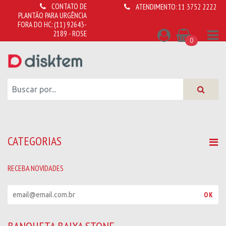
CONTATO DE
ATENDIMENTO:
11 3752 2222
PLANTÃO PARA URGÊNCIA
FORA DO HC:
(11) 92643-
2189 - ROSE
0
CATEGORIAS
RECEBA NOVIDADES
R
OK
e
c
e