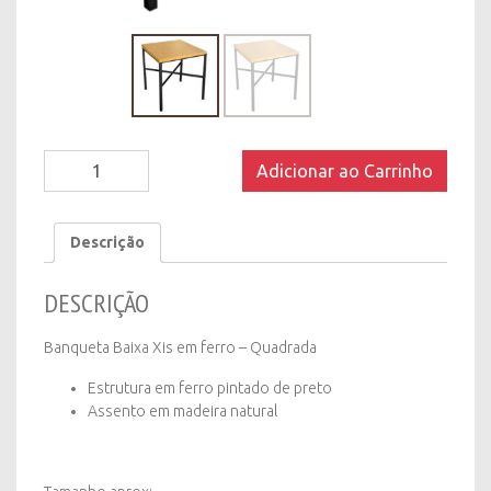
Banqueta
Adicionar ao Carrinho
Baixa/Mesa
de
canto
Descrição
Xis
em
DESCRIÇÃO
ferro
-
Quadrada
Banqueta Baixa Xis em ferro – Quadrada
quantity
Estrutura em ferro pintado de preto
Assento em madeira natural