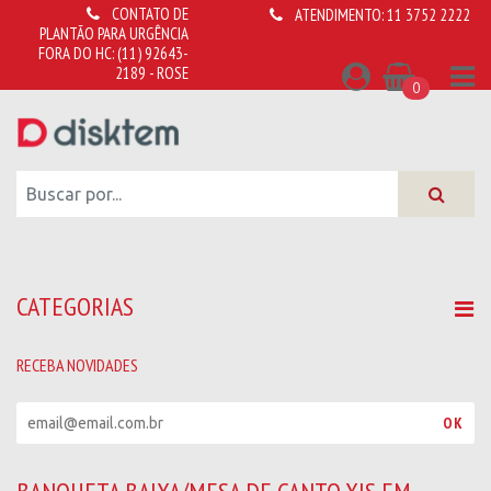
CONTATO DE
ATENDIMENTO:
11 3752 2222
PLANTÃO PARA URGÊNCIA
FORA DO HC:
(11) 92643-
2189 - ROSE
0
CATEGORIAS
RECEBA NOVIDADES
R
OK
e
c
e