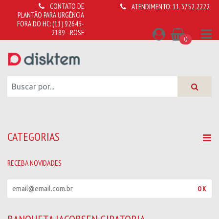
CONTATO DE
ATENDIMENTO:
11 3752 2222
PLANTÃO PARA URGÊNCIA
FORA DO HC:
(11) 92643-
2189 - ROSE
0
CATEGORIAS
RECEBA NOVIDADES
R
OK
e
c
e