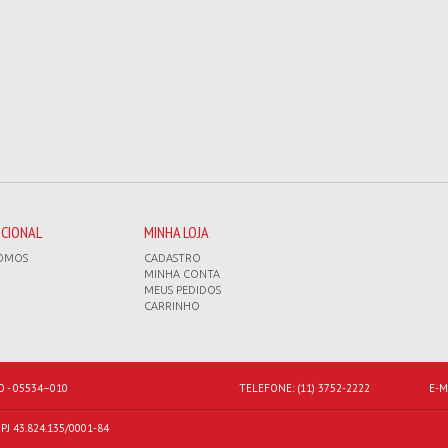
UCIONAL
MINHA LOJA
OMOS
CADASTRO
MINHA CONTA
MEUS PEDIDOS
CARRINHO
O - 05534–010
TELEFONE:
(11) 3752-2222
E-M
J 43.824.135/0001-84