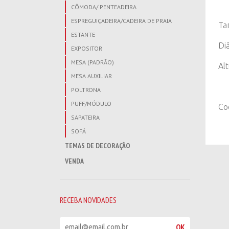
CÔMODA/ PENTEADEIRA
ESPREGUIÇADEIRA/CADEIRA DE PRAIA
Ta
ESTANTE
Di
EXPOSITOR
MESA (PADRÃO)
Al
MESA AUXILIAR
POLTRONA
PUFF/MÓDULO
Co
SAPATEIRA
SOFÁ
TEMAS DE DECORAÇÃO
VENDA
RECEBA NOVIDADES
R
OK