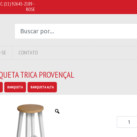
C:
(11) 92643-2189 -
ROSE
-SE
CONTATO
QUETA TRICA PROVENÇAL
BANQUETA
BANQUETA ALTA
Banquet
Trica
Provença