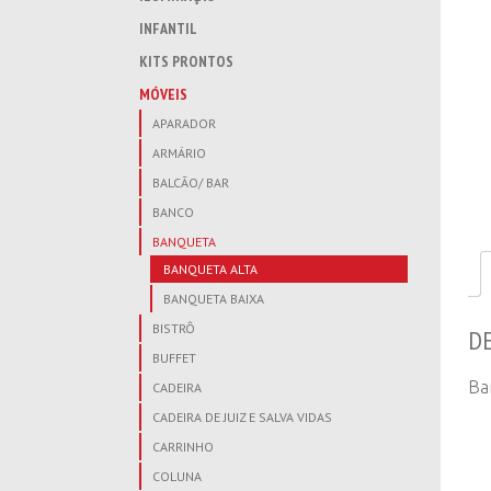
INFANTIL
KITS PRONTOS
MÓVEIS
APARADOR
ARMÁRIO
BALCÃO/ BAR
BANCO
BANQUETA
BANQUETA ALTA
BANQUETA BAIXA
BISTRÔ
D
BUFFET
Ba
CADEIRA
CADEIRA DE JUIZ E SALVA VIDAS
CARRINHO
COLUNA