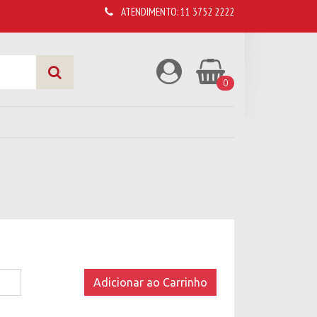
ATENDIMENTO:
11 3752 2222
0
a
Adicionar ao Carrinho
l