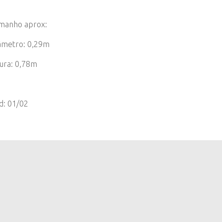
manho aprox:
âmetro: 0,29m
tura: 0,78m
d: 01/02