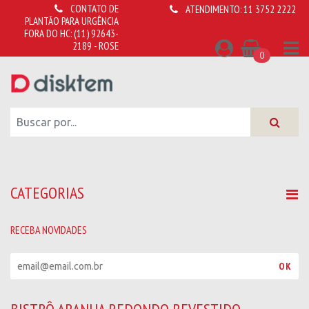
CONTATO DE
ATENDIMENTO:
11 3752 2222
PLANTÃO PARA URGÊNCIA
FORA DO HC:
(11) 92643-
2189 - ROSE
0
CATEGORIAS
RECEBA NOVIDADES
R
OK
e
c
e