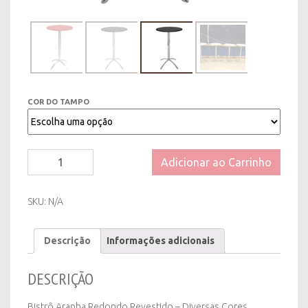
COR DO TAMPO
Bistrô
Adicionar ao Carrinho
Aranha
Redondo
Revestido
SKU:
N/A
-
Diversas
Descrição
Informações adicionais
Cores
quantity
DESCRIÇÃO
Bistrô Aranha Redondo Revestido – Diversas Cores