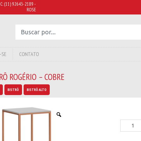
C:
(11) 92643-2189 -
ROSE
-SE
CONTATO
RÔ ROGÉRIO – COBRE
BISTRÔ
BISTRÔ ALTO
Bistrô
Rogério
-