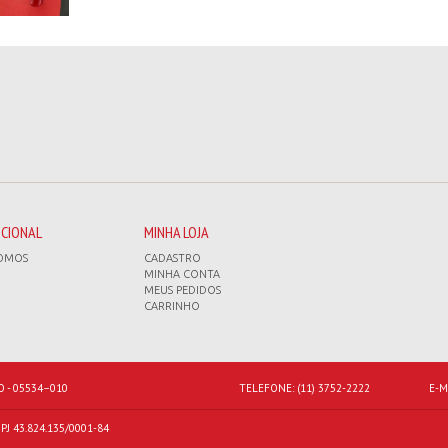
UCIONAL
MINHA LOJA
OMOS
CADASTRO
MINHA CONTA
MEUS PEDIDOS
CARRINHO
O - 05534–010
TELEFONE:
(11) 3752-2222
E-M
J 43.824.135/0001-84