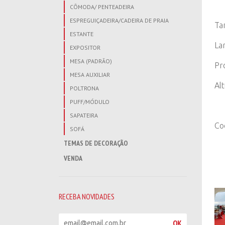
CÔMODA/ PENTEADEIRA
ESPREGUIÇADEIRA/CADEIRA DE PRAIA
Ta
ESTANTE
La
EXPOSITOR
MESA (PADRÃO)
Pr
MESA AUXILIAR
Al
POLTRONA
PUFF/MÓDULO
SAPATEIRA
Co
SOFÁ
TEMAS DE DECORAÇÃO
VENDA
RECEBA NOVIDADES
R
OK