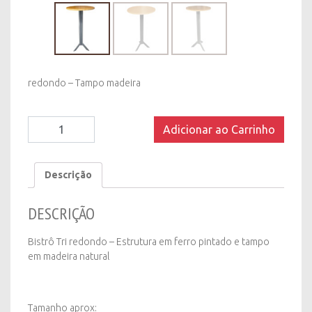
redondo – Tampo madeira
Bistrô
Adicionar ao Carrinho
Tri
redondo
-
Descrição
Tampo
madeira
DESCRIÇÃO
quantity
Bistrô Tri redondo – Estrutura em ferro pintado e tampo
em madeira natural
Tamanho aprox: