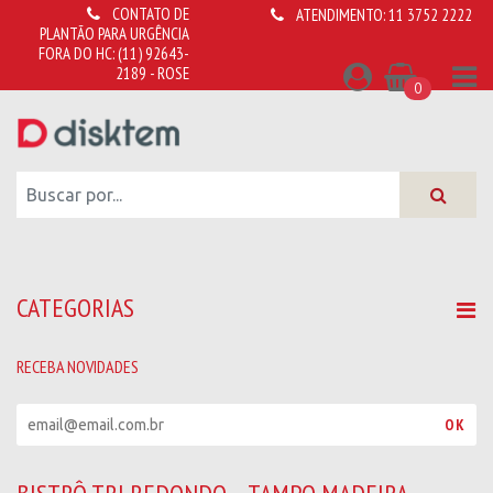
CONTATO DE
ATENDIMENTO:
11 3752 2222
PLANTÃO PARA URGÊNCIA
FORA DO HC:
(11) 92643-
2189 - ROSE
0
CATEGORIAS
RECEBA NOVIDADES
R
OK
e
c
e