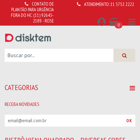
CONTATO DE
ATENDIMENTO:
11 3752 2222
PLANTÃO PARA URGÊNCIA
FORA DO HC:
(11) 92643-
2189 - ROSE
0
CATEGORIAS
RECEBA NOVIDADES
R
OK
e
c
e