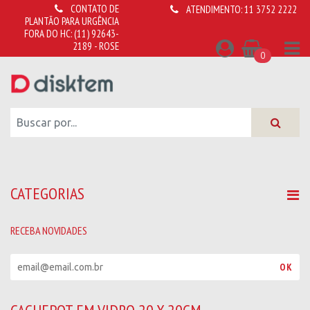
CONTATO DE
ATENDIMENTO:
11 3752 2222
PLANTÃO PARA URGÊNCIA
FORA DO HC:
(11) 92643-
2189 - ROSE
0
CATEGORIAS
RECEBA NOVIDADES
R
OK
e
c
e