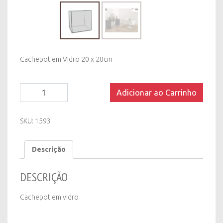
Cachepot em Vidro 20 x 20cm
Cachepot
Adicionar ao Carrinho
em
Vidro
20
SKU:
1593
x
20cm
Descrição
quantity
DESCRIÇÃO
Cachepot em vidro