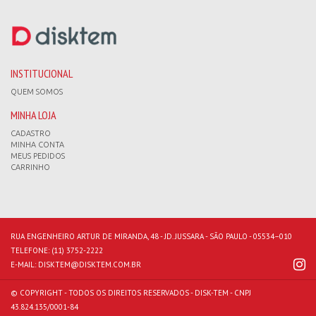
INSTITUCIONAL
QUEM SOMOS
MINHA LOJA
CADASTRO
MINHA CONTA
MEUS PEDIDOS
CARRINHO
RUA ENGENHEIRO ARTUR DE MIRANDA, 48 - JD. JUSSARA - SÃO PAULO - 05534–010
TELEFONE:
(11) 3752-2222
E-MAIL:
DISKTEM@DISKTEM.COM.BR
© COPYRIGHT - TODOS OS DIREITOS RESERVADOS - DISK-TEM - CNPJ
43.824.135/0001-84