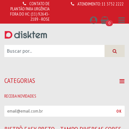
CONTATO DE
ATENDIMENTO:
11 3752 2222
PLANTÃO PARA URGÊNCIA
FORA DO HC:
(11) 92643-
2189 - ROSE
0
CATEGORIAS
RECEBA NOVIDADES
R
OK
e
c
e