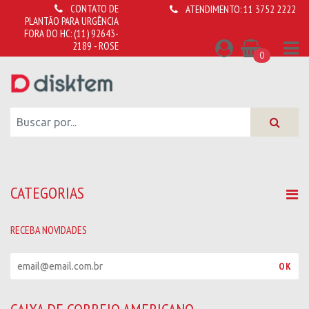
CONTATO DE
ATENDIMENTO:
11 3752 2222
PLANTÃO PARA URGÊNCIA
FORA DO HC:
(11) 92643-
2189 - ROSE
0
CATEGORIAS
RECEBA NOVIDADES
R
OK
e
c
e