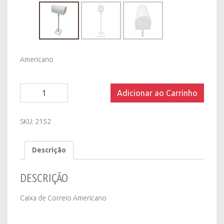
Americano
Caixa
Adicionar ao Carrinho
de
Correio
Americano
SKU:
2152
quantity
Descrição
DESCRIÇÃO
Caixa de Correio Americano