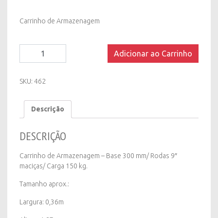
Carrinho de Armazenagem
Carrinho
Adicionar ao Carrinho
de
Armazenagem
quantity
SKU:
462
Descrição
DESCRIÇÃO
Carrinho de Armazenagem – Base 300 mm/ Rodas 9″
maciças/ Carga 150 kg.
Tamanho aprox.:
Largura: 0,36m