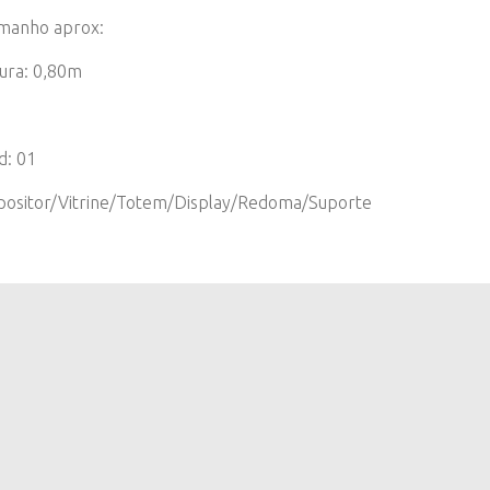
manho aprox:
tura: 0,80m
d: 01
positor/Vitrine/Totem/Display/Redoma/Suporte