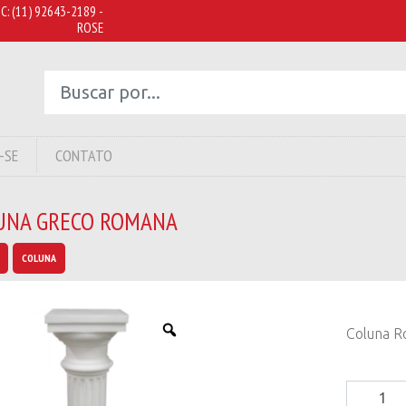
C:
(11) 92643-2189 -
ROSE
-SE
CONTATO
UNA GRECO ROMANA
COLUNA
Coluna R
Coluna