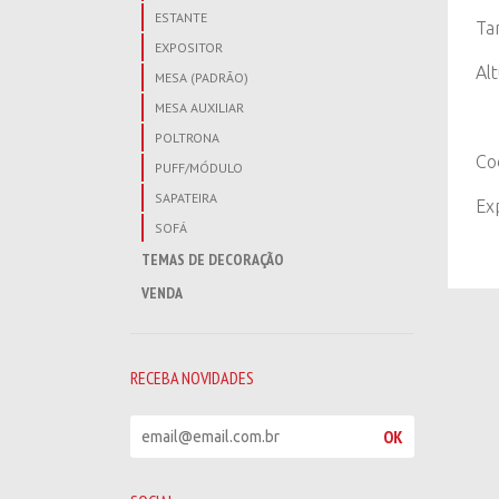
ESTANTE
Ta
EXPOSITOR
Al
MESA (PADRÃO)
MESA AUXILIAR
POLTRONA
Co
PUFF/MÓDULO
SAPATEIRA
Ex
SOFÁ
TEMAS DE DECORAÇÃO
VENDA
RECEBA NOVIDADES
R
OK
e
c
e