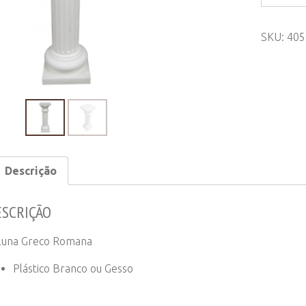
Greco
Romana
SKU:
405
quantity
Descrição
ESCRIÇÃO
luna Greco Romana
Plástico Branco ou Gesso